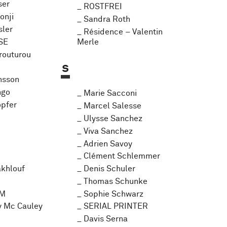
ser
ROSTFREI
onji
Sandra Roth
sler
Résidence – Valentin
SE
Merle
routurou
s
nsson
ngo
Marie Sacconi
pfer
Marcel Salesse
Ulysse Sanchez
Viva Sanchez
Adrien Savoy
Clément Schlemmer
khlouf
Denis Schuler
Thomas Schunke
UM
Sophie Schwarz
y Mc Cauley
SERIAL PRINTER
Davis Serna