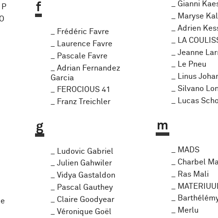
Gianni Kae
f
 P
Maryse Kal
IO
Adrien Kes
Frédéric Favre
LA COULIS
Laurence Favre
Jeanne Lar
Pascale Favre
Le Pneu
Adrian Fernandez
Linus Joha
Garcia
Silvano Lo
FEROCIOUS 41
Lucas Scho
Franz Treichler
m
g
MADS
Ludovic Gabriel
Charbel Ma
Julien Gahwiler
Ras Mali
Vidya Gastaldon
MATERIU
Pascal Gauthey
Barthélém
Claire Goodyear
le
Merlu
Véronique Goël