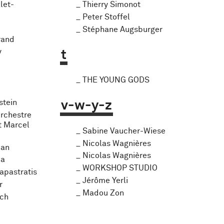
let-
Thierry Simonot
Peter Stoffel
Stéphane Augsburger
rand
y
t
THE YOUNG GODS
stein
v-w-y-z
rchestre
t Marcel
Sabine Vaucher-Wiese
Nicolas Wagnières
jan
Nicolas Wagnières
pa
WORKSHOP STUDIO
apastratis
Jérôme Yerli
r
Madou Zon
sch