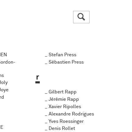
R
HEN
Stefan Press
Gordon-
Sébastien Press
ns
r
Joly
Joye
Gilbert Rapp
ard
Jérémie Rapp
Xavier Ripolles
Alexandre Rodrigues
Yves Roessinger
RE
Denis Rollet