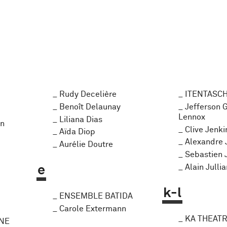
Rudy Decelière
ITENTASC
Benoît Delaunay
Jefferson 
Lennox
Liliana Dias
nn
Clive Jenki
Aïda Diop
Alexandre 
Aurélie Doutre
Sebastien 
Alain Julli
e
k-l
ENSEMBLE BATIDA
Carole Extermann
KA THEAT
ONE