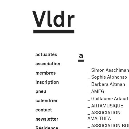
Vldr
a
actualités
association
Simon Aeschima
membres
Sophie Alphonso
inscription
Barbara Altman
AMEG
pneu
Guillaume Arlaud
calendrier
ARTAMUSIQUE
contact
ASSOCIATION
AMALTHEA
newsletter
ASSOCIATION B
Résidence