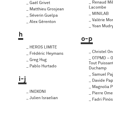
Renaud Mil
Gaël Grivet
Lacombe
Matthieu Grosjean
MINILAB
Séverin Guelpa
Valérie Mo
Alex Gérenton
Yoan Mudr
h
o-p
HEROS LIMITE
Christel On
Frédéric Heymans
OTPMD – O
Greg Hug
Tout Puissan
Pablo Hurtado
Duchamp
Samuel Pa
i-j
Davide Pa
Magnolia P
INOXONI
Pierre Ome
Julien Israelian
Fadri Pinö