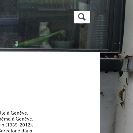
R
ille à Genève.
inéma à Genève.
kin (1939-2012).
 Barcelone dans