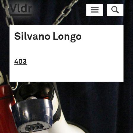
Vldr
M
R
Silvano Longo
403