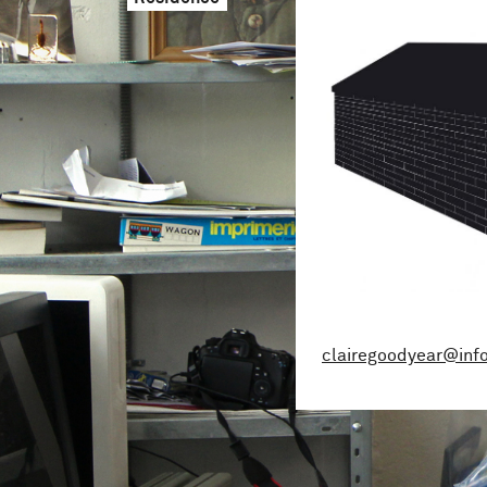
clairegoodyear@inf