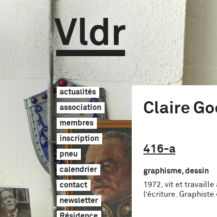
Vldr
actualités
Claire G
association
membres
inscription
416
-a
pneu
calendrier
graphisme, dessin
1972, vit et travaill
contact
l’écriture. Graphiste
newsletter
Résidence