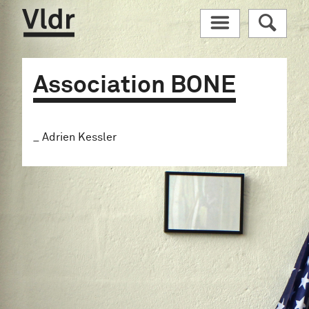
Vldr
M
R
Association BONE
Adrien Kessler