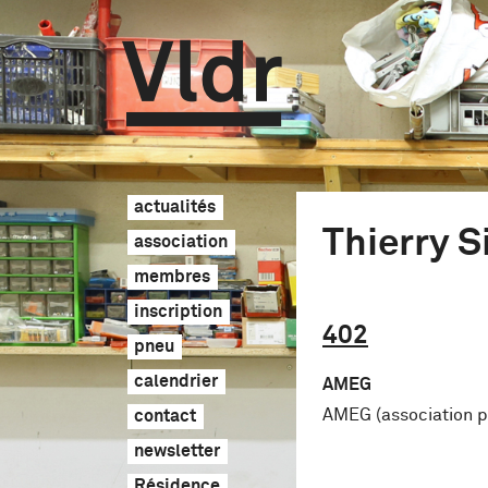
Vldr
actualités
Thierry 
association
membres
inscription
402
pneu
calendrier
AMEG
AMEG (association p
contact
newsletter
Résidence