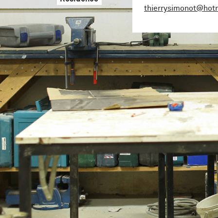
thierrysimonot@hot