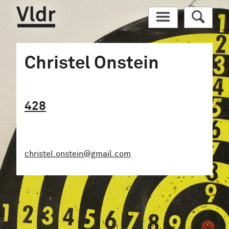
Vldr
M
R
Christel Onstein
428
christel.onstein@gmail.com