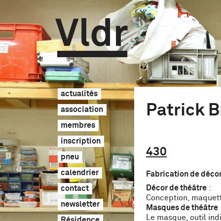
Vldr
actualités
Patrick 
association
membres
inscription
430
pneu
calendrier
Fabrication de déco
Décor de théâtre
:
contact
Conception, maquette
newsletter
Masques de théâtre
Le masque, outil ind
Résidence