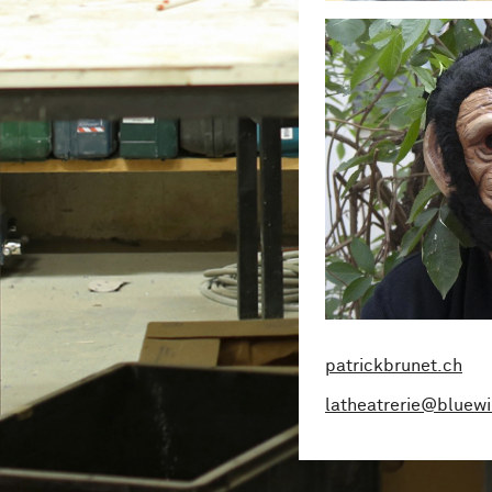
patrickbrunet.ch
latheatrerie@bluewi