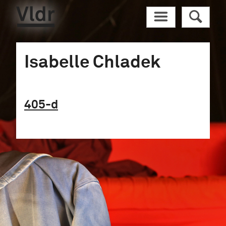
Vldr
M
R
Isabelle Chladek
405
-d