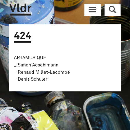
Vldr
M
R
424
ARTAMUSIQUE
Simon Aeschimann
Renaud Millet-Lacombe
Denis Schuler