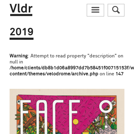
Vldr
M
R
2019
Warning
: Attempt to read property "description" on
null in
/home/clients/db8b1d06a8997dd7b58451f00715153f/
content/themes/velodrome/archive.php
on line
147