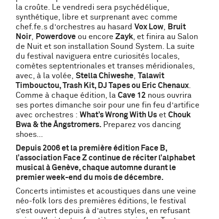
la croûte. Le vendredi sera psychédélique,
synthétique, libre et surprenant avec comme
chef.fe.s d’orchestres au hasard
Vox Low
,
Bruit
Noir
,
Powerdove
ou encore
Zayk
, et finira au Salon
de Nuit et son installation Sound System. La suite
du festival naviguera entre curiosités locales,
comètes septentrionales et transes méridionales,
avec, à la volée,
Stella Chiweshe
,
Talawit
Timbouctou, Trash Kit, DJ Tapes ou Eric Chenaux
.
Comme à chaque édition, la
Cave 12
nous ouvrira
ses portes dimanche soir pour une fin feu d’artifice
avec orchestres :
What’s Wrong With Us
et
Chouk
Bwa & the Ångstromers.
Preparez vos dancing
shoes…
Depuis 2006 et la première édition Face B,
l’association Face Z continue de réciter l’alphabet
musical à Genève, chaque automne durant le
premier week-end du mois de décembre.
Concerts intimistes et acoustiques dans une veine
néo-folk lors des premières éditions, le festival
s’est ouvert depuis à d’autres styles, en refusant